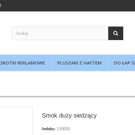
2
SKOTKI REKLAMOWE
PLUSZAKI Z HAFTEM
DO ŁAP S
Smok duży siedzący
Indeks:
1S0020