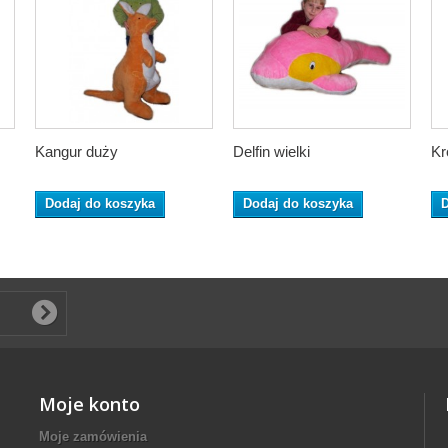
Kangur duży
Delfin wielki
Kr
Dodaj do koszyka
Dodaj do koszyka
D
Moje konto
Moje zamówienia