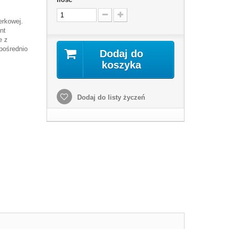
erkowej.
nt
e z
pośrednio
Dodaj do
koszyka
Dodaj do listy życzeń