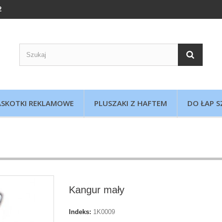
2
SKOTKI REKLAMOWE
PLUSZAKI Z HAFTEM
DO ŁAP S
Kangur mały
Indeks:
1K0009