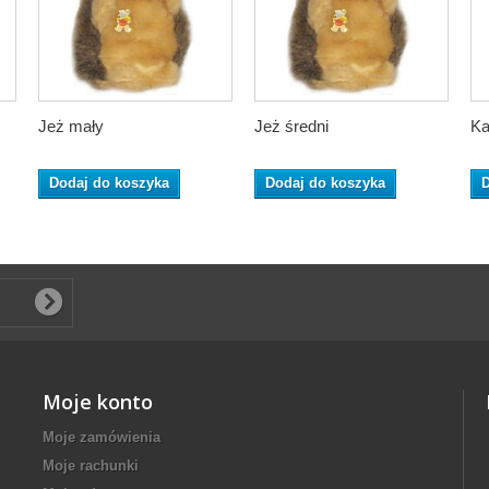
Jeż mały
Jeż średni
Ka
Dodaj do koszyka
Dodaj do koszyka
D
Moje konto
Moje zamówienia
Moje rachunki