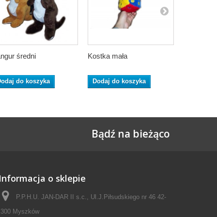
ngur średni
Kostka mała
Królik mał
odaj do koszyka
Dodaj do koszyka
Dodaj do
Bądź na bieżąco
Informacja o sklepie
P.P.H.U. JAN-DAR II s.c., Ul.J.Piłsudskiego nr 46 42-
300 Myszków