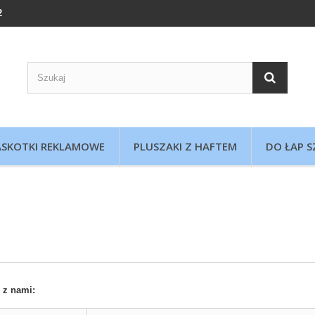
2
SKOTKI REKLAMOWE
PLUSZAKI Z HAFTEM
DO ŁAP S
 z nami: