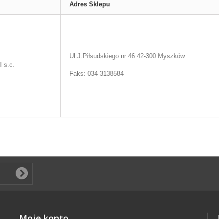
Adres Sklepu
Ul.J.Piłsudskiego nr 46
42-300
Myszków
 s.c.
Faks: 034 3138584
Moje konto