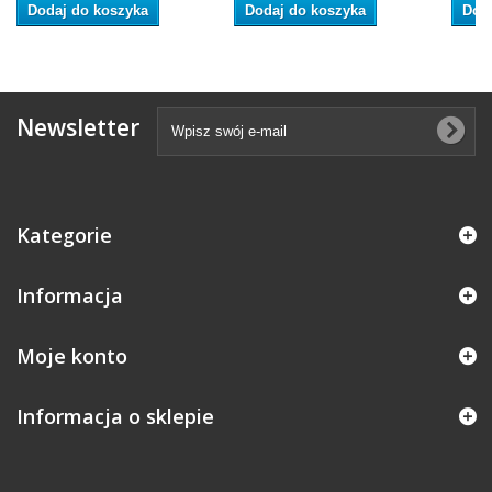
Dodaj do koszyka
Dodaj do koszyka
Dod
Newsletter
Kategorie
Informacja
Moje konto
Informacja o sklepie